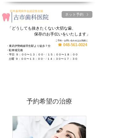
日本歯周病学会認定医在籍
ネット予約
​「どうしても抜きたくない大切な歯、
保存のお手伝いをいたします」
ご予約・お問い合わせはお気軽に
☎
048-561-0024
・東武伊勢崎線羽生駅より徒歩７分
・駐車場完備
・平日 ９：００〜１３：００− / １５：００〜１８：００
土曜 ９：００〜１３：００− / １４：３０〜１７：３０
予約希望の治療